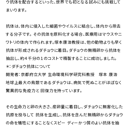
ウ抗体を配合するといった、世界でも初となる試みにも挑戦して
まいります。
抗体は、体内に侵入した細菌やウイルスに結合し、体内から除去
する分子です。 その抗体を原料化する場合、医療用はマウスやニ
ワトリの体内で作られます。塚本康浩教授は、他の動物よりも早く
抗体が形成されるダチョウに着目。ダチョウの無精卵から抗体を
抽出し、約４千分の１のコストで精製することに成功しました。
＊：ダチョウ抗体について
開発者：京都府立大学 生命環境科学研究科教授 塚本 康浩
地球上最大の鳥類であるダチョウは、病気で死ぬことがほぼなく
驚異的な免疫力と 回復力を持っています。
その生命力と卵の大きさ、産卵量に着目し、ダチョウに無害化した
抗原を投与して 抗体を生成し、抗体を含んだ無精卵からダチョウ
の命を犠牲にすることなくスピー ディーかつ質のよい抗体を抽