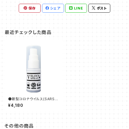
保存
シェア
LINE
ポスト
最近チェックした商品
●新型コロナウイルス(SARS-
CoV-2)を不活性化し感染の抑
¥4,180
制を目的とするダチョウ抗体*配
合スプレー「V BLOCK SPRA
Y」
その他の商品