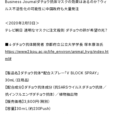
Business Journalダチョウ抗体マスクの効果はあるのか？ウィ
ルス不活性化の可能性に中国政府も大量発注
＜2020年2月13日＞
テレビ朝日 透明なマスクに注文殺到 ダチョウの卵が希望の光？
■↓ダチョウ抗体開発者 京都府立公立大学学長 塚本康浩氏
https://www2.kpu.ac.jp/life_environ/animal_hyg/index.ht
ml#
【製品名】ダチョウ抗体*配合スプレー「V BLOCK SPRAY」
30mL（日用品）
【配合成分】ダチョウ抗体成分（抗SARSウイルスダチョウ抗体／
抗インフルエンザダチョウ抗体）／植物抽出物
【販売価格】3,800円（税別）
【容量】30ｍL（約230Push）