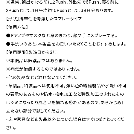
※通常、朝出かける前に２Push、外出先で6Push、寝る前に
2Pushとして、1日平均約10Pushとして、39日分あります。
【形状】携帯性を考慮したスプレータイプ
【使用方法】
●ドアノブやマスクなど身のまわり、顔や手にスプレーする。
●手洗いのあと、本製品をお使いいただくことをおすすめします。
【使用期限】製造日から3年。
※本商品は医薬品ではありません。
※病気が治癒するものではありません。
・他の製品などと混ぜないでください。
・革製品、和装品へは使用不可。薄い色の繊維製品や水洗い不可
の表示のあるものや防水・撥水加工など特殊加工のされたもの
はシミになったり風合いを損ねる恐れがあるので、あらかじめ目
立たない部分で試してください。
・床や家具など布製品以外についた場合はすぐに拭きとってくだ
さい。