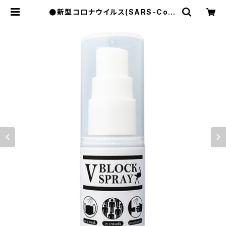
●新型コロナウイルス(SARS-CoV-
2)を不活性化し感染の抑制を目的と
するダチョウ抗体*配合スプレー「V B
LOCK SPRAY」 | ペットセーバー
ショッピング