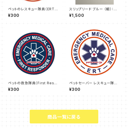
ペットのレスキュー隊員（ERT0
スリップリード ブルー （細）：ペ
1）缶バッジ 小
ットのしつけやトレーニングに最
¥300
¥1,500
適
ペットの救急隊員（First Resp
ペットセーバー レスキュー隊員
onder02）缶バッジ 小
(ERT01) ステッカー
¥300
¥300
商品一覧に戻る