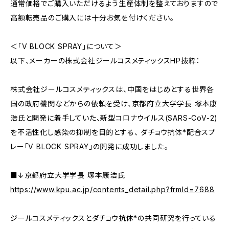
通常価格でご購入いただけるよう生産体制を整えておりますので
高額転売品のご購入には十分お気を付けください。
＜「V BLOCK SPRAY」について＞
以下、メーカーの株式会社ジールコスメティックスHP抜粋：
株式会社ジールコスメティックスは、中国をはじめとする世界各
国の政府機関などからの依頼を受け、京都府立大学学長 塚本康
浩氏と開発に着手していた、新型コロナウイルス(SARS-CoV-2)
を不活性化し感染の抑制を目的とする、 ダチョウ抗体*配合スプ
レー「V BLOCK SPRAY」の開発に成功しました。
■↓京都府立大学学長 塚本康浩氏
https://www.kpu.ac.jp/contents_detail.php?frmId=7688
ジールコスメティックスとダチョウ抗体*の共同研究を行っている