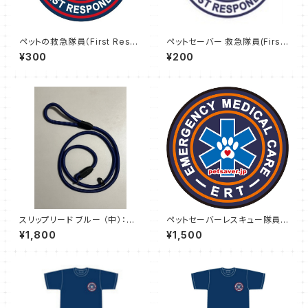
ペットの救急隊員（First Resp
ペットセーバー 救急隊員(First
onder02）缶バッジ 小
Responder01)ステッカー（ス
¥300
¥200
マホケースサイズ）
スリップリード ブルー （中）：ペ
ペットセーバーレスキュー隊員
ットのしつけやトレーニングに最
（ERT）熱圧着ワッペン
¥1,800
¥1,500
適