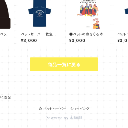
ペット
ペットセーバー 救急隊
●ペットの命を守る本
ペット
 Res
員ドライポロシャツ(Fir
第２版: もしもに備える
員ドラ
¥3,000
¥3,000
¥3,
ニーズ
st Responder) サイ
救急ガイド
st Res
ズ 3L
ズ S
商品一覧に戻る
づく表記
© ペットセーバー ショッピング
Powered by