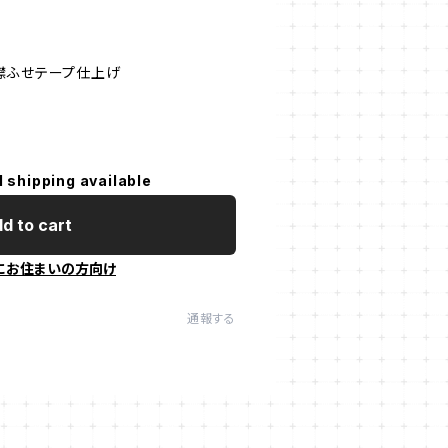
襟ふせテープ仕上げ
l shipping available
d to cart
にお住まいの方向け
通報する