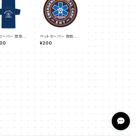
セーバー 救急隊
ペットセーバー 救助隊
イポロシャツ(Fir
員(Emergency Resc
000
¥200
ponder) サイ
ue Technician 02)
ステッカー（スマホケー
スサイズ）