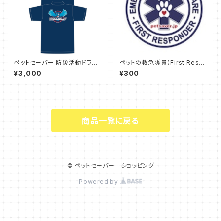
ペットセーバー 防災活動ドライ
ペットの救急隊員（First Resp
ポロシャツ(iRescue.jp) サイ
onder01）缶バッジ 小
¥3,000
¥300
ズ L
商品一覧に戻る
© ペットセーバー ショッピング
Powered by