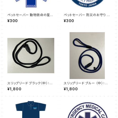
ペットセーバー 動物救命の星(S
ペットセーバー 防災のお守り (i
tar of Animal Life01) ステッ
Rescue02) ステッカー
¥300
¥300
カー
スリップリード ブラック（中）：ペ
スリップリード ブルー （中）：ペ
ットのしつけやトレーニングに最
ットのしつけやトレーニングに最
¥1,800
¥1,800
適
適