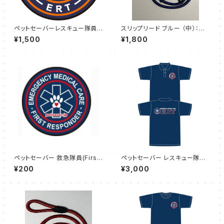
ペットセーバーレスキュー隊員
スリップリード ブルー （中）：ペ
（ERT）熱圧着ワッペン
ットのしつけやトレーニングに最
¥1,500
¥1,800
適
ペットセーバー 救急隊員(First
ペットセーバー レスキュー隊員
Responder02)ステッカー（ス
ドライポロシャツ(ERT) サイズ
¥200
¥3,000
マホケースサイズ）
L