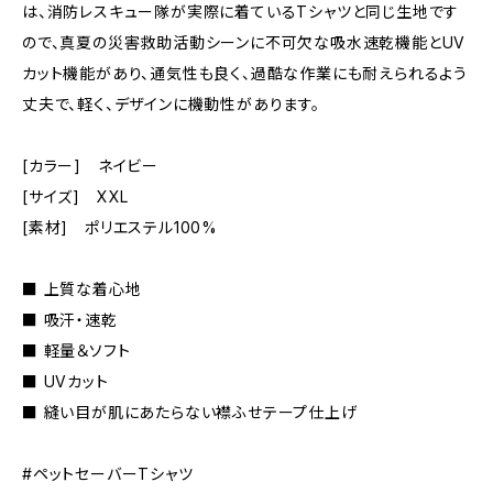
は、消防レスキュー隊が実際に着ているTシャツと同じ生地です
ので、真夏の災害救助活動シーンに不可欠な吸水速乾機能とUV
カット機能があり、通気性も良く、過酷な作業にも耐えられるよう
丈夫で、軽く、デザインに機動性があります。
[カラー] ネイビー
[サイズ] XXL
[素材] ポリエステル100%
■ 上質な着心地
■ 吸汗・速乾
■ 軽量＆ソフト
■ UVカット
■ 縫い目が肌にあたらない襟ふせテープ仕上げ
#ペットセーバーTシャツ